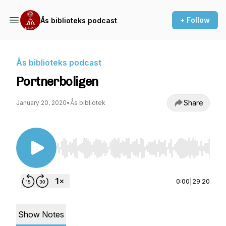
+ Follow
Ås biblioteks podcast
Ås biblioteks podcast
Portnerboligen
Share
January 20, 2020
•
Ås bibliotek
Use Left/Right to seek, Home/End to jump to st
0:00
|
29:20
Show Notes