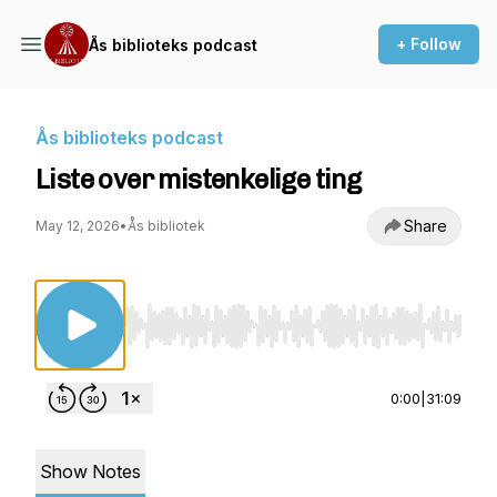
+ Follow
Ås biblioteks podcast
Ås biblioteks podcast
Liste over mistenkelige ting
Share
May 12, 2026
•
Ås bibliotek
Use Left/Right to seek, Home/End to jump to st
0:00
|
31:09
Show Notes