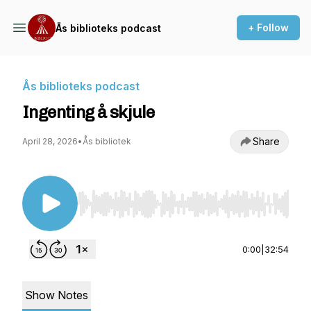
+ Follow
Ås biblioteks podcast
Ås biblioteks podcast
Ingenting å skjule
Share
April 28, 2026
•
Ås bibliotek
Use Left/Right to seek, Home/End to jump to st
0:00
|
32:54
Show Notes