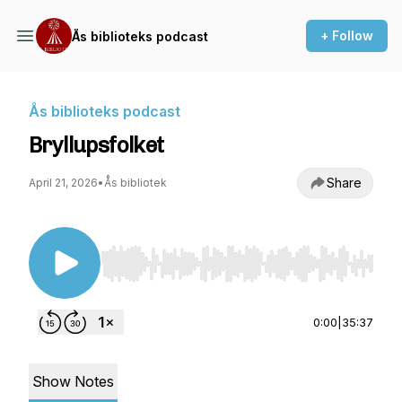
+ Follow
Ås biblioteks podcast
Ås biblioteks podcast
Bryllupsfolket
Share
April 21, 2026
•
Ås bibliotek
Use Left/Right to seek, Home/End to jump to st
0:00
|
35:37
Show Notes