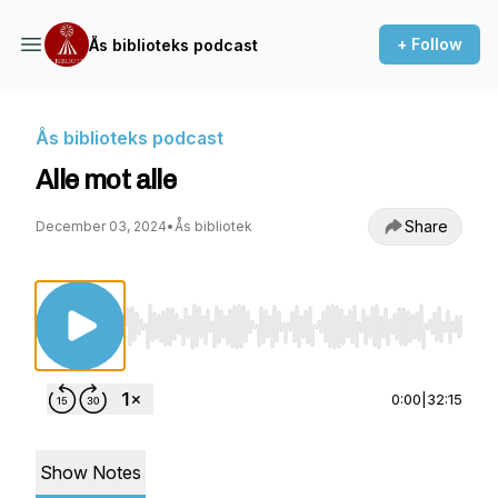
+ Follow
Ås biblioteks podcast
Ås biblioteks podcast
Alle mot alle
Share
December 03, 2024
•
Ås bibliotek
Use Left/Right to seek, Home/End to jump to st
0:00
|
32:15
Show Notes